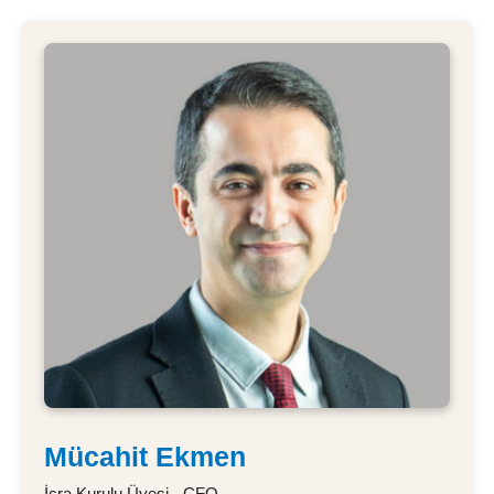
Mücahit Ekmen
İcra Kurulu Üyesi - CFO