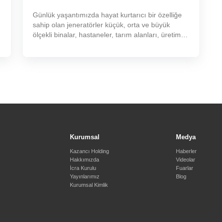
Günlük yaşantımızda hayat kurtarıcı bir özelliğe
sahip olan jeneratörler küçük, orta ve büyük
ölçekli binalar, hastaneler, tarım alanları, üretim
tesisleri, maden sahaları, veri merkezleri gibi güç
ihtiyacı duyulan her yerde kullanılabilmektedir
Kurumsal
Medya
Kazancı Holding
Haberler
Hakkımızda
Videolar
İcra Kurulu
Fuarlar
Yayınlarımız
Blog
Kurumsal Kimlik