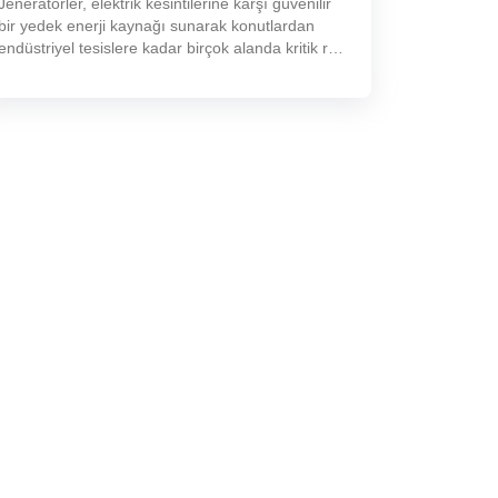
Jeneratörler, elektrik kesintilerine karşı güvenilir
bir yedek enerji kaynağı sunarak konutlardan
endüstriyel tesislere kadar birçok alanda kritik rol
oynar.