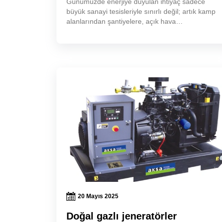
Günümüzde enerjiye duyulan ihtiyaç sadece
büyük sanayi tesisleriyle sınırlı değil; artık kamp
alanlarından şantiyelere, açık hava
etkinliklerinden acil durumlara kadar her yerde
**taşınabilir güç çözümleri** kritik ön
20 Mayıs 2025
Doğal gazlı jeneratörler