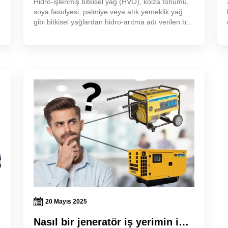
Hidro-işlenmiş bitkisel yağ (HVO), kolza tohumu,
soya fasulyesi, palmiye veya atık yemeklik yağ
gibi bitkisel yağlardan hidro-arıtma adı verilen bir
işlemle yapılan bir tür yenilenebilir dizel yakıttır.
20 Mayıs 2025
Nasıl bir jeneratör iş yerimin ihtiyacını karşılar?