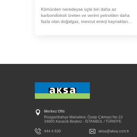
Kömürden neredeyse üçte biri daha az
karbondioksit üreten ve verimi petrolden daha
fazla olan doğalgaz, mevcut enerji kaynakları
içerisinde en temiz olanıdır.
Merkez Ofis
Rüzgarlıbahçe Mahallesi, Özalp Çıkmazı No:10
34805 Kavacık Beykoz - İSTANBUL / TÜRKİYE
444 4 630
aksa@aksa.com.tr