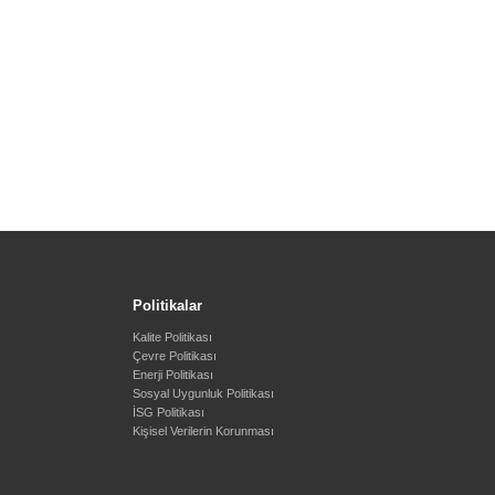
Politikalar
Kalite Politikası
Çevre Politikası
Enerji Politikası
Sosyal Uygunluk Politikası
İSG Politikası
Kişisel Verilerin Korunması