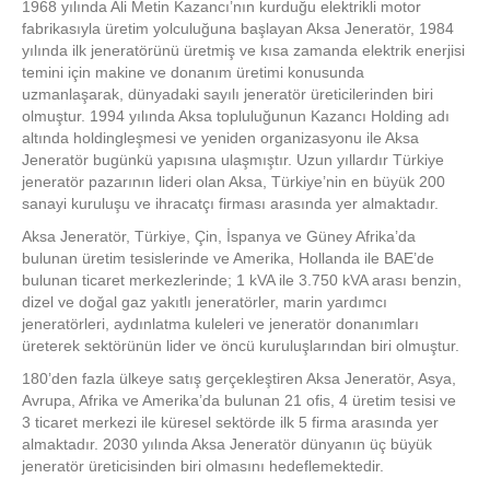
1968 yılında Ali Metin Kazancı’nın kurduğu elektrikli motor
fabrikasıyla üretim yolculuğuna başlayan Aksa Jeneratör, 1984
yılında ilk jeneratörünü üretmiş ve kısa zamanda elektrik enerjisi
temini için makine ve donanım üretimi konusunda
uzmanlaşarak, dünyadaki sayılı jeneratör üreticilerinden biri
olmuştur. 1994 yılında Aksa topluluğunun Kazancı Holding adı
altında holdingleşmesi ve yeniden organizasyonu ile Aksa
Jeneratör bugünkü yapısına ulaşmıştır. Uzun yıllardır Türkiye
jeneratör pazarının lideri olan Aksa, Türkiye’nin en büyük 200
sanayi kuruluşu ve ihracatçı firması arasında yer almaktadır.
Aksa Jeneratör, Türkiye, Çin, İspanya ve Güney Afrika’da
bulunan üretim tesislerinde ve Amerika, Hollanda ile BAE’de
bulunan ticaret merkezlerinde; 1 kVA ile 3.750 kVA arası benzin,
dizel ve doğal gaz yakıtlı jeneratörler, marin yardımcı
jeneratörleri, aydınlatma kuleleri ve jeneratör donanımları
üreterek sektörünün lider ve öncü kuruluşlarından biri olmuştur.
180’den fazla ülkeye satış gerçekleştiren Aksa Jeneratör, Asya,
Avrupa, Afrika ve Amerika’da bulunan 21 ofis, 4 üretim tesisi ve
3 ticaret merkezi ile küresel sektörde ilk 5 firma arasında yer
almaktadır. 2030 yılında Aksa Jeneratör dünyanın üç büyük
jeneratör üreticisinden biri olmasını hedeflemektedir.