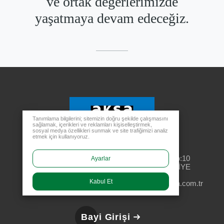
ve ortak değerlerimizde
yaşatmaya devam edeceğiz.
Tanımlama bilgilerini; sitemizin doğru şekilde çalışmasını
sağlamak, içerikleri ve reklamları kişiselleştirmek,
sosyal medya özellikleri sunmak ve site trafiğimizi analiz
etmek için kullanıyoruz.
Merkez Ofis
Rüzgarlıbahçe Mahallesi, Özalp Çıkmazı No:10
Ayarlar
34805 Kavacık Beykoz - İSTANBUL / TÜRKİYE
Kabul Et
aksa@aksa.com.tr
444 4 630
Bayi Girişi