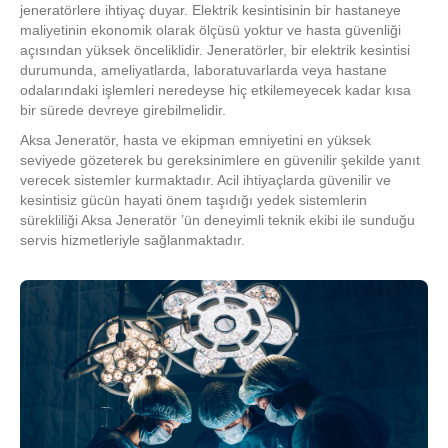
jeneratörlere ihtiyaç duyar. Elektrik kesintisinin bir hastaneye
maliyetinin ekonomik olarak ölçüsü yoktur ve hasta güvenliği
açısından yüksek önceliklidir. Jeneratörler, bir elektrik kesintisi
durumunda, ameliyatlarda, laboratuvarlarda veya hastane
odalarındaki işlemleri neredeyse hiç etkilemeyecek kadar kısa
bir sürede devreye girebilmelidir.
Aksa Jeneratör, hasta ve ekipman emniyetini en yüksek
seviyede gözeterek bu gereksinimlere en güvenilir şekilde yanıt
verecek sistemler kurmaktadır. Acil ihtiyaçlarda güvenilir ve
kesintisiz gücün hayati önem taşıdığı yedek sistemlerin
sürekliliği Aksa Jeneratör ’ün deneyimli teknik ekibi ile sunduğu
servis hizmetleriyle sağlanmaktadır.