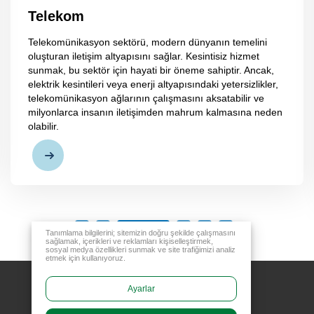
Telekom
Telekomünikasyon sektörü, modern dünyanın temelini
oluşturan iletişim altyapısını sağlar. Kesintisiz hizmet
sunmak, bu sektör için hayati bir öneme sahiptir. Ancak,
elektrik kesintileri veya enerji altyapısındaki yetersizlikler,
telekomünikasyon ağlarının çalışmasını aksatabilir ve
milyonlarca insanın iletişimden mahrum kalmasına neden
olabilir.
Tanımlama bilgilerini; sitemizin doğru şekilde çalışmasını
sağlamak, içerikleri ve reklamları kişiselleştirmek,
sosyal medya özellikleri sunmak ve site trafiğimizi analiz
etmek için kullanıyoruz.
Ayarlar